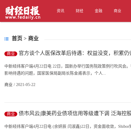
资讯
财经
金融
商业
首页
>
商业
官方谈个人医保改革后待遇：权益没变，积累仍
商业
中新经纬客户端4月22日电 22日，国新办举行国务院政策例行吹风
影响待遇的问题，国家医保局副局长陈金甫表示，个人...
商业
/ 2021-05-22
债市风云|康美药业债项信用等级遭下调 泛海控
商业
被冻结
中新经纬客户端4月22日电 (余妍辰 闫淑鑫)22日，资金面收敛，Sh