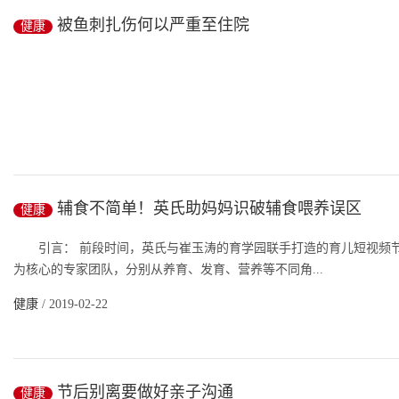
冬春之际感冒需警惕爆发性心肌炎
被鱼刺扎伤何以严重至住院
健康
一场看似普通的感冒导致爆发性心肌炎,一个晚上心脏骤停50次左右,
健康
/ 2019-02-22
据新华社日前报道,武昌的许女士被鱼刺扎伤出现发高烧、伤口肿痛
辅食不简单！英氏助妈妈识破辅食喂养误区
健康
疗,...
引言： 前段时间，英氏与崔玉涛的育学园联手打造的育儿短视频节
健康
/ 2019-02-22
为核心的专家团队，分别从养育、发育、营养等不同角...
健康
/ 2019-02-22
节后别离要做好亲子沟通
健康