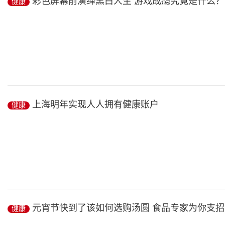
彩色屏幕前演绎黑白人生 游戏成瘾究竟是什么？
健康
每逢佳节胖三斤,春节长假过后,不少人都为体重增加而烦恼。最近,英
健康
/ 2019-02-27
游戏成瘾究竟是个什么鬼
上海明年实现人人拥有健康账户
健康
彩色屏幕前演绎黑白人生 社会功能受损亟须对症下药
◎ 游戏成瘾个体背后的共同特征...
健康
/ 2019-02-27
上海明年实现人人拥有健康账户
元宵节快到了该如何选购汤圆 食品专家为你支招
健康
新春伊始,上海市14个部门联合发布意见,加强社区健康服务、促进健