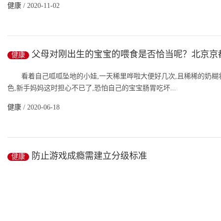
健康
/ 2020-11-02
父母对刚出生的宝宝的喂食是否恰当呢？北京京
健康
院专家解读
看着自己呱呱坠地的小娃,一天稀里哗啦大便好几次,且稀稀的奶糊状
色,新手妈妈这时担心不已了,恐怕自己的宝宝肠胃吃坏...
健康
/ 2020-06-18
防止游戏成瘾需建立分级标准
健康