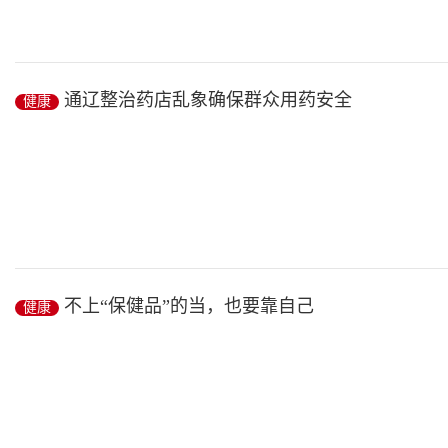
据新华社华盛顿2月10日电(记者周舟) 美国一项新研究显示,成年
通辽整治药店乱象确保群众用药安全
健康
于...
健康
/ 2019-02-24
近日,内蒙古自治区通辽市民张大姐到小区附近的药店里买药时发现
不上“保健品”的当，也要靠自己
健康
影...
健康
/ 2019-02-24