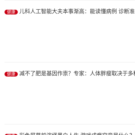
真相：按照《食品与化学毒物学期刊》给出的丙烯酰胺致癌边际剂量为2.
儿科人工智能大夫本事渐高：能读懂病例 诊断准
健康
健康
/ 2019-02-27
科研成果在权威期刊发表:AI系统能读懂病历,诊断准确率超过年轻
减不了肥是基因作祟？专家：人体胖瘦取决于多
健康
儿科人工智能大夫本事渐高(一线探民生)
核...
健康
/ 2019-02-27
减不了肥是基因作祟?专家说出真相