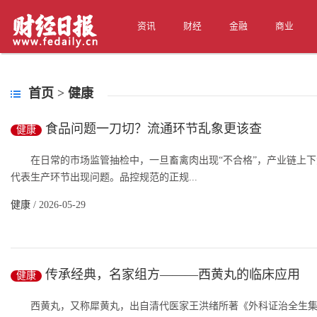
资讯
财经
金融
商业
首页
>
健康
食品问题一刀切？流通环节乱象更该查
健康
在日常的市场监管抽检中，一旦畜禽肉出现“不合格”，产业链上下
代表生产环节出现问题。品控规范的正规...
健康
/ 2026-05-29
传承经典，名家组方———西黄丸的临床应用
健康
西黄丸，又称犀黄丸，出自清代医家王洪绪所著《外科证治全生集