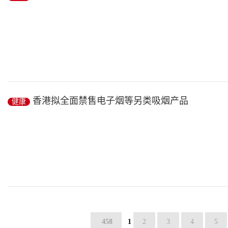
外出务工的家长,平时跟孩子不在一起,觉得亏欠很多,于是春节期间
香港拟全面禁售电子烟等另类吸烟产品
健康
年...
健康
/ 2019-02-22
新华社香港2月13日电(记者张雅诗)香港特区政府食物及卫生局13日向
草...
458
1
2
3
4
5