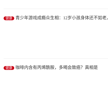
防止游戏成瘾需建立分级标准
青少年游戏成瘾众生相：12岁小孩身体还不如老
健康
对话人
中国政法大学传播法研究中心副主任 朱巍
中国传媒大学政法学院法律系...
健康
/ 2019-03-01
转过身却是更精彩的江湖
咖啡内含有丙烯酰胺，多喝会致癌？真相是
健康
青少年游戏成瘾众生相速写
□ 本报记者 马岳君 刘 青
□ 本报见习记者 ...
健康
/ 2019-02-27
咖啡内含有丙烯酰胺，多喝会致癌