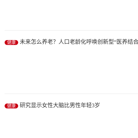
日本人过百岁的九大饮食秘密:吃八分饱、少量吃肉……
未来怎么养老？人口老龄化呼唤创新型“医养结合
健康
参考消息网2月14日报道西班牙《先锋报》网站2月12日发表题为...
健康
/ 2019-02-25
随着人口老龄化的加剧,传统养老模式难以满足日益增长的养老需求,“
研究显示女性大脑比男性年轻3岁
健康
健康
/ 2019-02-25