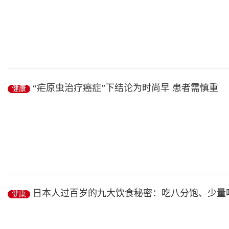
健康
/ 2019-02-26
元宵节快到了
“疟原虫治疗癌症”下结论为时尚早 患者需慎重
健康
专家教你如何选购汤圆
元宵节就要来了,在许多人看来,过元宵节一定要吃汤圆,这个年才算过
健康
/ 2019-02-26
“疟原虫治疗癌症”再调查:下结论为时尚早 患者需慎重
日本人过百岁的九大饮食秘密：吃八分饱、少量
健康
据中国之声《新闻纵横》报道,近日,中科院官方微博发布消息...
健康
/ 2019-02-25