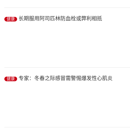
标题中的“保健品”,不包括合法经营、依法宣传、承担保健功能和辅助
长期服用阿司匹林防血栓或弊利相抵
健康
健康
/ 2019-02-24
英国伦敦国王学院研究人员发现,长期服用阿司匹林有严重出血风险
专家：冬春之际感冒需警惕爆发性心肌炎
健康
研究人员在...
健康
/ 2019-02-24