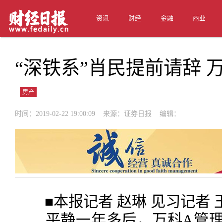
资讯
财经
金融
商业
“深铁系”肖民提前请辞 
房产
时间：2019-02-22 19:00:09 来源：证券日报 编辑：
■本报记者 赵琳 见习记
平静一年多后，万科A管理