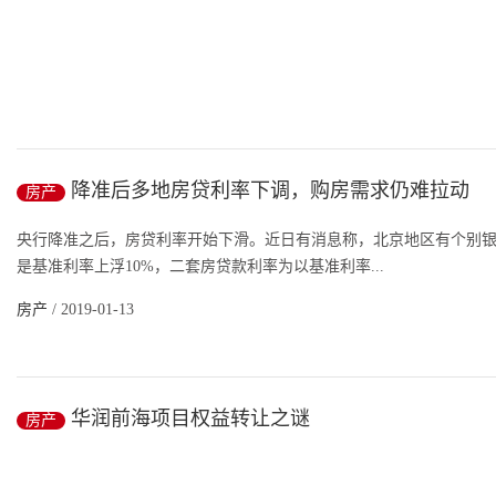
2018年北京新建商品住宅(含纯商品房、限竞房)共成交25052套，
新...
降准后多地房贷利率下调，购房需求仍难拉动
房产
房产
/ 2019-01-13
央行降准之后，房贷利率开始下滑。近日有消息称，北京地区有个别银
是基准利率上浮10%，二套房贷款利率为以基准利率...
房产
/ 2019-01-13
华润前海项目权益转让之谜
房产