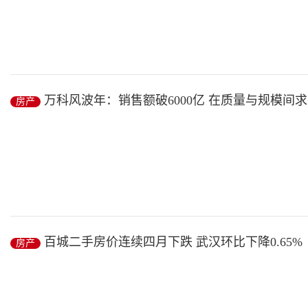
■本报记者 王丽新
房地产增量市场的“戏份”已经不多了，天花板就在那里。下一个地产
万科风波年：销售额破6000亿 在质量与规模间
房产
房产
/ 2019-01-14
2018年已经谢幕，万科交出了这一年的答卷。
1月4日，万科发布公告表示，12月份实现合同销售金额630.1亿元，实
百城二手房价连续四月下跌 武汉环比下降0.65%
房产
房产
/ 2019-01-14