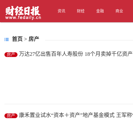
资讯
财经
金融
商业
首页
>
房产
万达27亿出售百年人寿股份 18个月卖掉千亿资
房产
至60%
长江商报消息本报讯（记者 江楚雅）“金融集团成立是万达的一件大
上...
康禾置业试水“资本＋资产”地产基金模式 王军称
房产
房产
/ 2019-01-14
杆”时代已到来