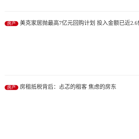
岁末年初，在对过去一年中国房地产市场的梳理总结、新一年的市场
级...
美克家居抛最高7亿元回购计划 投入金额已近2.6
房产
房产
/ 2019-01-14
■本报见习记者 齐晓雯
在股市调整之际，上市公司回购股份引发市场关注。
房租抵税背后：忐忑的租客 焦虑的房东
房产
根据美克家居2018年发布的回购...
房产
/ 2019-01-13
这几天，房东集体抵制房租抵扣个税的消息刷了屏，向来“躺着收钱