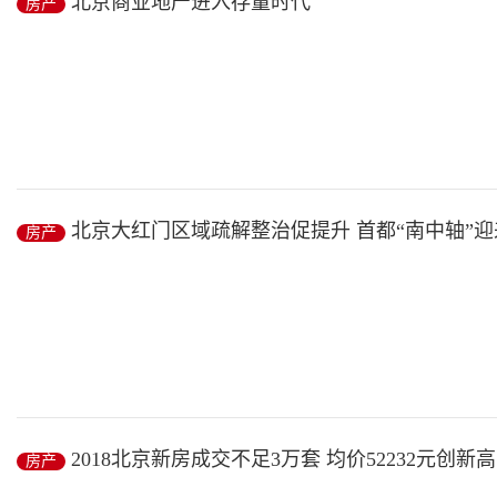
北京商业地产进入存量时代
房产
房产
/ 2019-01-13
本报讯（记者 曹政）世邦魏理仕近日发布《2018年北京房地产市场
物...
北京大红门区域疏解整治促提升 首都“南中轴”
房产
房产
/ 2019-01-13
“宁要北城一张床，不要南城一间房！”
这句话形象的道出了北京南、北城这些年的变化与发展格局，而这个格
2018北京新房成交不足3万套 均价52232元创新高
房产
房产
/ 2019-01-13