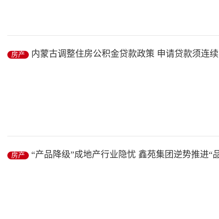
长江商报消息本报讯（记者 江楚雅）二手房市场持续遇冷。近日，
据...
内蒙古调整住房公积金贷款政策 申请贷款须连续
房产
房产
/ 2019-01-14
个月
中新网呼和浩特1月10日电 (张林虎)10日，内蒙古自治区住房资金
住...
“产品降级”成地产行业隐忧 鑫苑集团逆势推进“
房产
房产
/ 2019-01-14