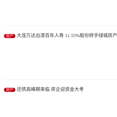
■本报记者 董少鹏 见习记者 吴晓璐
“华润前海大厦的写字楼已经建好，可以来参观，但是目前还没有开始
大连万达出清百年人寿 11.55%股份转手绿城房
房产
房产
/ 2019-01-13
1月8日，百年人寿发布变更股东公告称，大连万达将持有11.55
资...
还债高峰期来临 房企迎资金大考
房产
房产
/ 2019-01-12