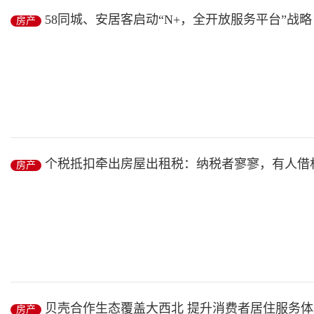
记者日前从贵阳市住房城乡建设局了解到，2018年，贵阳市累计建成1
58同城、安居客启动“N+，全开放服务平台”战
房产
2018年，贵阳市委、市政府高度...
产服务 全面赋能市场
房产
/ 2019-01-12
1月9日，由58同城、安居客主办的2018中国房产风云榜年度盛典（以
个税抵扣牵出房屋出租税：纳税者寥寥，有人借
房产
房产
/ 2019-01-12
中新经纬客户端1月9日电(薛宇飞)前两天，北京的老赵被一则新闻
住...
贝壳合作生态覆盖大西北 提升消费者居住服务体
房产