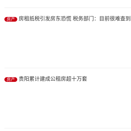
■本报记者 王 峥
房租抵税引发房东恐慌 税务部门：目前很难查
房产
近日，中指院发布了“2018年中国300城市土地市场交易情报”。去年全
房产
/ 2019-01-12
“中国证券报”微信公号1月6日消息，房租抵扣个税，这件让工薪族
房...
贵阳累计建成公租房超十万套
房产
房产
/ 2019-01-12