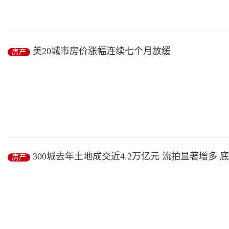
近日，当代置业公告称，公司发行一笔2020年到期的1.5亿美元优先
的...
美20城市房价涨幅连续七个月放缓
房产
房产
/ 2019-01-12
12月26日发布的标普CoreLogic凯斯-席勒数据显示，美国20个大
是该...
300城去年土地成交近4.2万亿元 流拍显著增多 
房产
房产
/ 2019-01-12
现