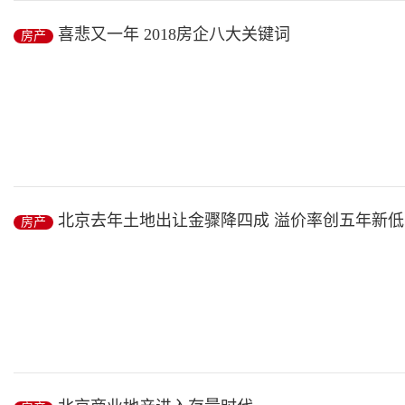
...
喜悲又一年 2018房企八大关键词
房产
房产
/ 2019-01-13
2018年是房地产业的小年。
这一年，房地产调控政策进一步升级，房企的融资环境持续收紧，开发
北京去年土地出让金骤降四成 溢价率创五年新低
房产
房产
/ 2019-01-13
中新经纬客户端1月8日电2018年北京土地市场遇冷！诸葛找房日前发
出...