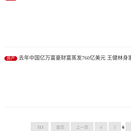
房产
/ 2019-01-12
经济日报-中国经济网西安1月5日讯 近年来，依托“一带一路”、新
去年中国亿万富豪财富蒸发760亿美元 王健林身
房产
房产
/ 2019-01-12
最新发布的彭博亿万富翁指数榜单显示，截至2018年12月31日，
分...
房产
/ 2019-01-12
313
首页
上一页
4
5
6