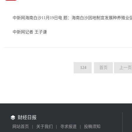
生活
/ 2018-11-20
中新网海南白沙11月19日电 题：海南白沙因地制宜发展种养殖业
中新网记者 王子谦
临近年底，位于海南省中部的白沙黎族自治县荣邦乡岭尾...
生活
/ 2018-11-20
124
首页
上一页
财经日报
网站首页
|
关于我们
|
寻求报道
|
投稿须知