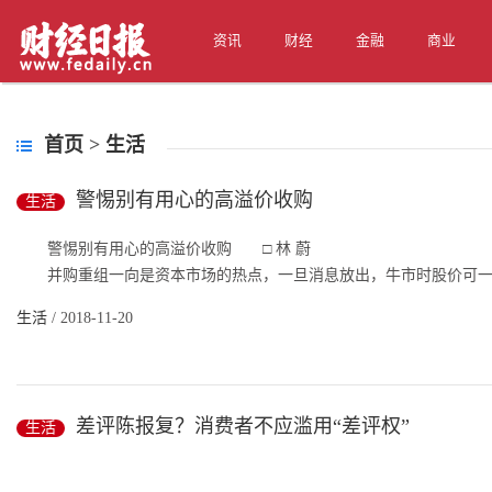
资讯
财经
金融
商业
首页
>
生活
警惕别有用心的高溢价收购
生活
警惕别有用心的高溢价收购 □ 林 蔚
并购重组一向是资本市场的热点，一旦消息放出，牛市时股价可一飞冲
生活
/ 2018-11-20
差评陈报复？消费者不应滥用“差评权”
生活