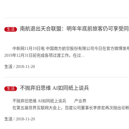
这是广东自贸试验区深圳前海蛇口片区(五月十五日摄)。
南航退出天合联盟：明年年底前旅客仍可享受同
生活
丘根茂摄(新华社发)
开栏的话
中新网11月19日电 中国南方航空股份有限公司今日在官方微博发布
2019年12月31日前完成各项过渡工作。在过...
党的十八大以来，我...
生活
/ 2018-11-20
生活
/ 2018-11-20
不抛弃旧思维 AI如同纸上谈兵
生活
不抛弃旧思维 AI如同纸上谈兵 产业界
在第五届世界互联网大会上，百度公司董事长李彦宏再次抛出论断：“
生活
/ 2018-11-20