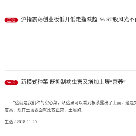
沪指震荡创业板低开低走指跌超1% ST股风光不
生活
图片来自wind
新模式种菜 既抑制病虫害又增加土壤“营养”
生活
中新经纬客户端11月19日电 19日，两市开盘涨跌不一，走势开始分
1388.13点。
“这就是我们种的空心菜，从这里可以看到根系露出了土面，这是充
截至...
度高，现在土壤表面就比较正常，土壤的...
生活
/ 2018-11-20
生活
/ 2018-11-20