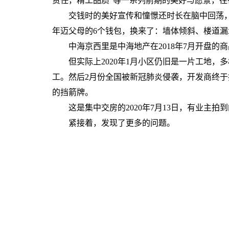
责任，精工品质”等一系列前期的美好与愿景，往
交钱时的美好宣传和憧憬还时长在脑中回荡，而
年迈父母的6个钱包，换来了：墙体倾斜、楼道漏
中海京西里是中海地产在2018年7月开盘的商品
但实际上2020年1月小区仍旧是一片工地，
工。然后2月份全国被新冠肺炎侵袭，开发商终
的挡箭牌。
这是集中交房的2020年7月13日，有业主拍
紧接着，发现了更多的问题。
​