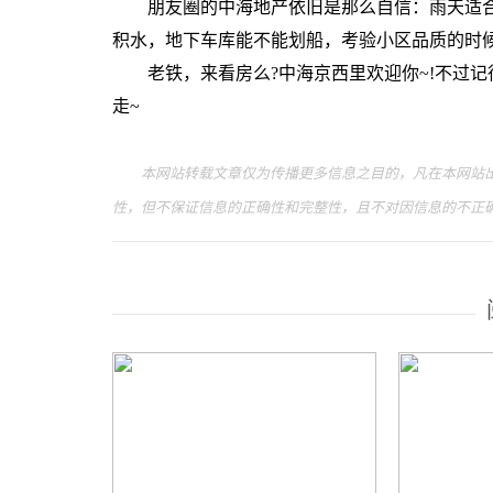
朋友圈的中海地产依旧是那么自信：雨天适合
积水，地下车库能不能划船，考验小区品质的时候到了
老铁，来看房么?中海京西里欢迎你~!不过记
走~
本网站转载文章仅为传播更多信息之目的，凡在本网站出
性，但不保证信息的正确性和完整性，且不对因信息的不正