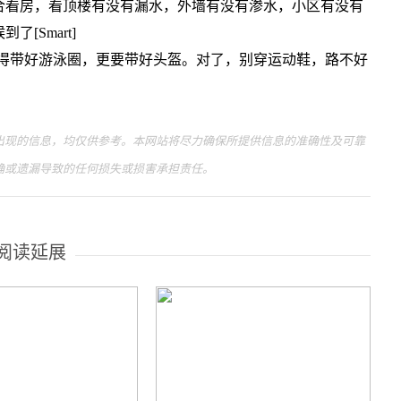
看房，看顶楼有没有漏水，外墙有没有渗水，小区有没有
[Smart]
得带好游泳圈，更要带好头盔。对了，别穿运动鞋，路不好
现的信息，均仅供参考。本网站将尽力确保所提供信息的准确性及可靠
确或遗漏导致的任何损失或损害承担责任。
阅读延展