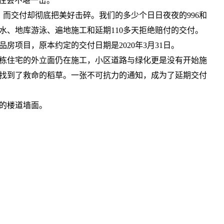
往会不堪一击。
交付却彻底把美好击碎。我们的多少个日日夜夜的996和
水、地库游泳、遍地施工和延期110多天拒绝赔付的交付。
房项目，原本约定的交付日期是2020年3月31日。
多栋住宅的外立面仍在施工，小区道路与绿化更是没有开始施
于找到了救命的稻草。一张不可抗力的通知，成为了延期交付
到的楼道墙面。