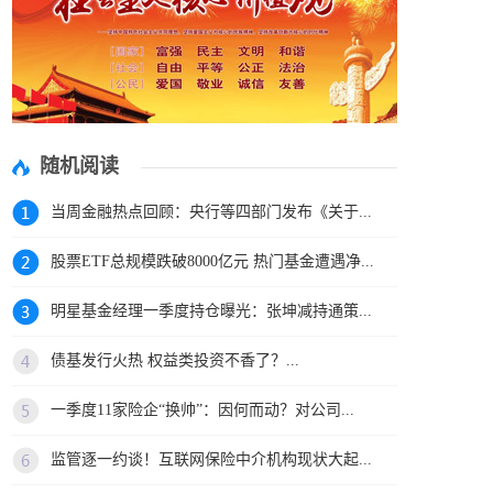
随机阅读
当周金融热点回顾：央行等四部门发布《关于...
股票ETF总规模跌破8000亿元 热门基金遭遇净...
明星基金经理一季度持仓曝光：张坤减持通策...
债基发行火热 权益类投资不香了？...
一季度11家险企“换帅”：因何而动？对公司...
监管逐一约谈！互联网保险中介机构现状大起...