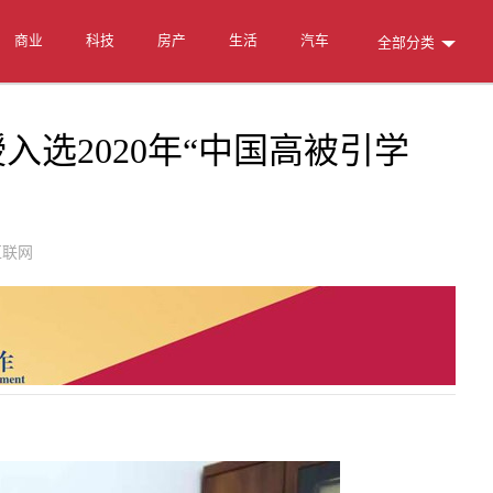
商业
科技
房产
生活
汽车
全部分类
选2020年“中国高被引学
联网