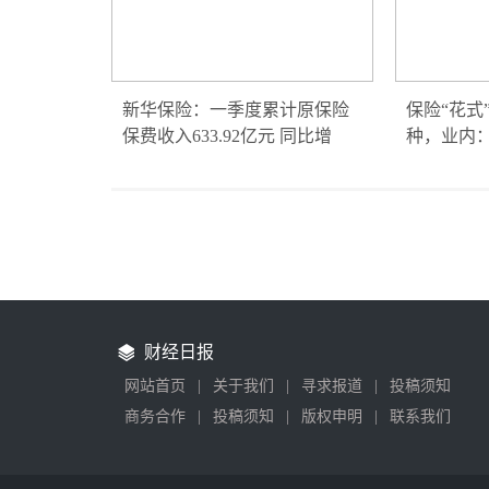
新华保险：一季度累计原保险
保险“花式
保费收入633.92亿元 同比增
种，业内
财经日报
网站首页
|
关于我们
|
寻求报道
|
投稿须知
商务合作
|
投稿须知
|
版权申明
|
联系我们