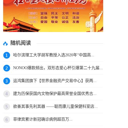
随机阅读
哈尔滨理工大学胡军教授入选2020年“中国高...
NONOO爆款频出，双形态爱心杯引爆第二十九届...
运鸿集团旗下【世界金融资产交易中心】获两...
建为历保获国内文物保护最高荣誉全国优秀古...
欲善其事先利其器 ——聪而康儿童保健科室店...
菲律宾累计新冠确诊病例超百万...